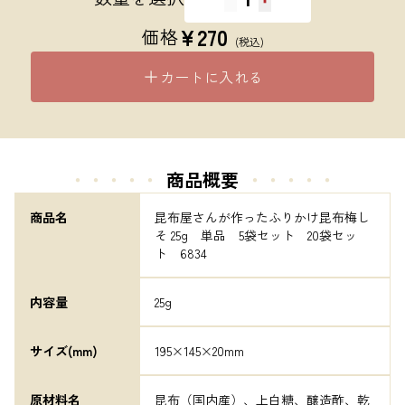
¥
270
価格
(税込)
カートに入れる
・・・・・
商品概要
・・・・・
商品名
昆布屋さんが作ったふりかけ昆布梅し
そ 25g　単品　5袋セット　20袋セッ
ト　6834
内容量
25g
サイズ(mm)
195×145×20mm
原材料名
昆布（国内産）、上白糖、醸造酢、乾