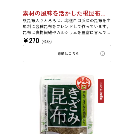
素材の風味を活かした根昆布入りとろろ 23g 単品 5袋セット 20袋セット 3481
根昆布入りとろろは北海道白口浜産の昆布を主
原料に各種昆布をブレンドして作っています。
昆布は食物繊維やカルシウムを豊富に含んでい
¥
270
ます。薄くふんわりと削っており、ご飯やお吸
(税込)
い物、うどんに入れて美味しく召し上がれま
す。お口の中でとろーり、つるっと広がる根昆
詳細はこちら
布入りとろろを是非ご賞味ください。
ふりかけ昆布