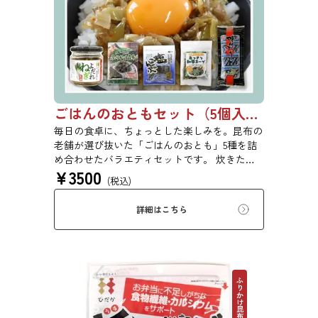
ごはんのおともセット（5個入り）【初回購入は20％OFF】
毎日の食卓に、ちょっとした楽しみを。昆布の
老舗が選び抜いた「ごはんのおとも」5種を詰
め合わせたバラエティセットです。 炊きたて
¥
3500
ごはんにのせるだけ、お弁当に添えるだけで、
(税込)
手軽に美味しさが広がります。ご自宅用にはも
ちろん、ちょっとした贈り物にもおすすめで
詳細はこちら
す。 ※本商品はギフト仕様の化粧箱ではな
く、簡易ダンボール梱包でのお届けとなりま
す。贈答用をご希望の方は、あらかじめご留意
ください。 【初回購入20％OFFクーポンコー
ド：08WJ6F0SSYPZ】
ふりかけ昆布