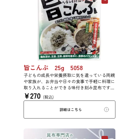
旨こんぶ 25g 5058
子どもの成長や栄養摂取に気を遣っている両親
や家族が、お弁当や日々の食事で手軽に料理に
取り入れることができる味付き刻み昆布です。
¥
270
程良い塩味と旨味のバランスを追求しました。
(税込)
塩味を抑えながら、旨味を引き立てる「あごだ
し風味」で満足感を実現しました。
詳細はこちら