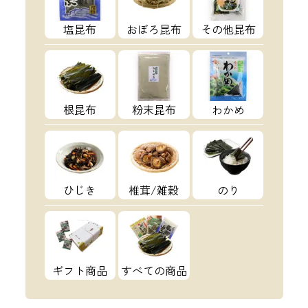
塩昆布
おぼろ昆布
その他昆布
根昆布
粉末昆布
わかめ
ひじき
椎茸/雑穀
のり
ギフト商品
すべての商品