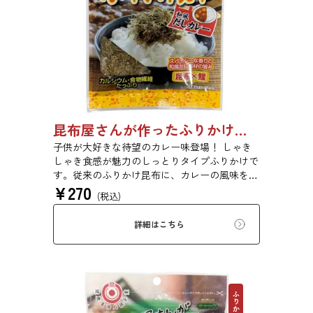
昆布屋さんが作ったふりかけ昆布和風だしカレー 30g 単品 5袋セット 20袋セット 6988
子供が大好きな待望のカレー味登場！ しゃき
しゃき食感が魅力のしっとりタイプふりかけで
す。従来のふりかけ昆布に、カレーの風味を加
¥
270
えました。さらに、鰹といった他の和風だし原
(税込)
料も加え、だしカレー風に仕上げました。昆布
の旨味とカレーの風味が相性抜群です。
詳細はこちら
ふりかけ昆布