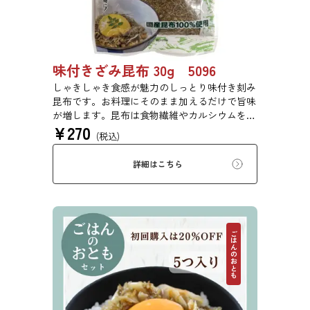
味付きざみ昆布 30g 5096
しゃきしゃき食感が魅力のしっとり味付き刻み
昆布です。お料理にそのまま加えるだけで旨味
が増します。昆布は食物繊維やカルシウムを豊
¥
270
富に含んでいるため、バランスのとれた食生活
(税込)
のためにお使いいただけます。白ごはん、納
豆、豆腐、和え物など、様々なお料理にお使い
詳細はこちら
いただけます。
ごはんのおとも