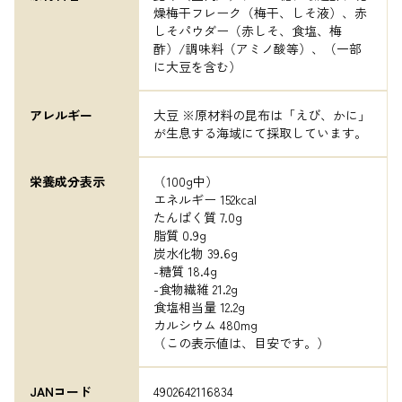
燥梅干フレーク（梅干、しそ液）、赤
しそパウダー（赤しそ、食塩、梅
酢）/調味料（アミノ酸等）、（一部
に大豆を含む）
アレルギー
大豆 ※原材料の昆布は「えび、かに」
が生息する海域にて採取しています。
栄養成分表示
（100g中）

エネルギー 152kcal

たんぱく質 7.0g

脂質 0.9g

炭水化物 39.6g　

-糖質 18.4g

-食物繊維 21.2g

食塩相当量 12.2g

カルシウム 480mg

（この表示値は、目安です。）
JANコード
4902642116834