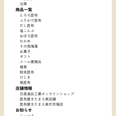
沿革
商品一覧
とろろ昆布
ふりかけ昆布
だし昆布
塩こんぶ
おぼろ昆布
わかめ
その他海藻
お菓子
ギフト
メール便商品
椎茸
粉末昆布
ひじき
根昆布
店舗情報
日高食品工業オンラインショップ
昆布屋きたまえ実店舗
昆布屋きたまえ楽天市場店
お知らせ
ニュース