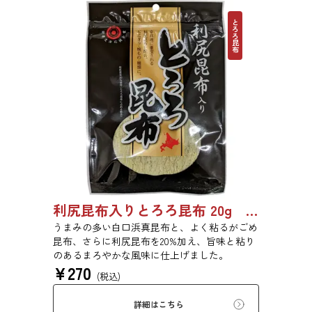
とろろ昆布
利尻昆布入りとろろ昆布 20g 3436
うまみの多い白口浜真昆布と、よく粘るがごめ
昆布、さらに利尻昆布を20%加え、旨味と粘り
のあるまろやかな風味に仕上げました。
¥
270
(税込)
詳細はこちら