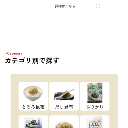
うぞ。 ※本商品はギフト仕様の化粧箱ではな
詳細はこちら
く、簡易ダンボール梱包でのお届けとなりま
す。贈答用をご希望の方は、あらかじめご留意
ください。【初回購入20％OFFクーポンコー
ド：X4VJE7KBJ8CP】
Category
カテゴリ
別で探す
とろろ昆布
だし昆布
ふりかけ