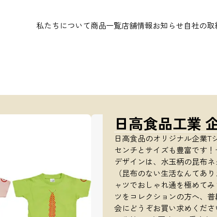
私たちについて
商品一覧
店舗情報
お知らせ
自社の取
日高食品工業 
日高食品のオリジナル企業Tシ
センチとサイズも豊富です！
デザインは、水玉柄の昆布ネクタイ
（昆布のない生活なんてありえ
ャツでおしゃれ通を極めてみ
ツをコレクションの方へ、普
会にどうぞお買い求めください！ 素