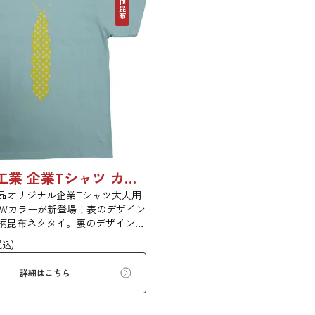
その他昆布
日高食品工業 企業Tシャツ カラー大人用
品オリジナル企業Tシャツ大人用
EWカラーが新登場！表のデザイン
柄昆布ネクタイ。裏のデザイン
BU，NO LIFE...（昆布のない生活
税込)
い....）とても貴重な昆布ネクタ
でおしゃれ通を極めてみません
詳細はこちら
好きなあの人へ、レアなTシャツを
の方へ、普段使いにもう１枚、隠
の方、この機会にどうぞお買い求