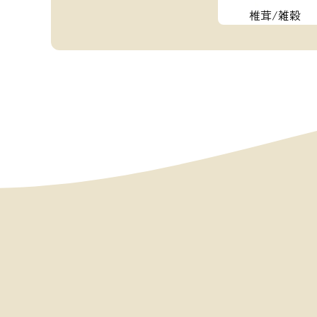
椎茸/雑穀