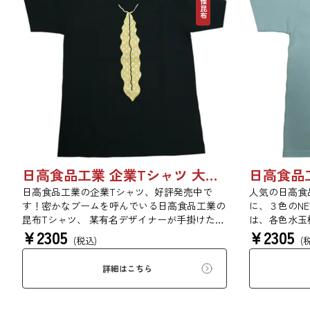
その他昆布
日高食品工業 企業Tシャツ 大人用
日高食品工業の企業Tシャツ、好評発売中で
人気の日高食
す！密かなブームを呼んでいる日高食品工業の
に、３色のN
昆布Tシャツ、 某有名デザイナーが手掛けた日
は、各色水玉
¥
2305
¥
2305
高食品工業だけのオリジナルTシャツです。 表
は、NO KON
(税込)
(
のデザインは、ゴールド＆シルバーの水玉柄昆
なんてありえな
布ネクタイ。 裏のデザインは、NO KONBU，
イのTシャツ
詳細はこちら
NO LIFE...（昆布のない生活なんてありえな
か！ 昆布が
い....） とても貴重な昆布ネクタイのTシャツで
コレクション
おしゃれ通を極めてみませんか！ 昆布が好き
れ日高ファン