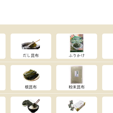
：6.2oz 16/1天竺 綿100％ <
の生地>密かに根強いファンか
持を得ている リピーターの多い
見のブランドです。 日本国内の
のもと、中国の工場で生産されて
高品質＆リーズナブルな価格を実
。 上質のオープンエンド糸を使
ックスウエイトTシャツ。 オープ
メリカンな風合いを残しつつ、高
もしっかりした生地で着心地の良
す！！
だし昆布
ふりかけ
根昆布
粉末昆布