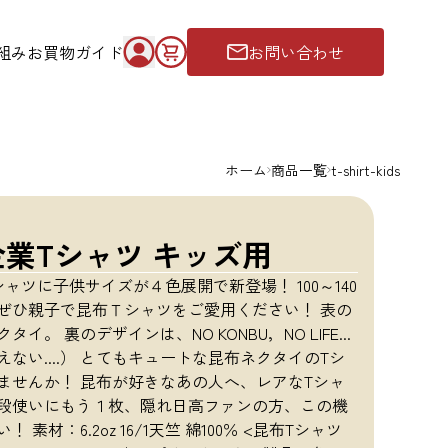
組み
お買物ガイド
お問い合わせ
ホーム
商品一覧
t-shirt-kids
企業Tシャツ キッズ用
ャツに子供サイズが４色展開で新登場！ 100～140
ぜひ親子で昆布Ｔシャツをご愛用ください！ 表の
。 裏のデザインは、NO KONBU，NO LIFE...
ない....） とてもキュートな昆布ネクタイのTシ
ませんか！ 昆布が好きなあの人へ、レアなTシャ
段使いにもう１枚、隠れ日高ファンの方、この機
材：6.2oz 16/1天竺 綿100％ <昆布Tシャツ