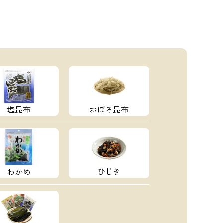
塩昆布
おぼろ昆布
わかめ
ひじき