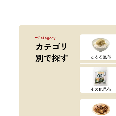
なあの人へ、レアなTシャツをコレクションの
めください！ 素材
方へ、普段使いにもう１枚、隠れ日高ファンの
昆布Tシャツ
方、この機会にどうぞお買い求めください！
ら、多くの支
素材：6.2oz 16/1天竺 綿100％ <昆布Tシャツの
こだわり派必
生地> 密かに根強いファンから、多くの支持を
メーカー管理
得ている リピーターの多いこだわり派必見の
いるので、 
ブランドです。 日本国内のメーカー管理のも
現しています
Category
と、中国の工場で生産されているので、 高品
用しているマ
カテゴリ
質＆リーズナブルな価格を実現しています。
ンエンドのア
上質のオープンエンド糸を使用しているマック
品質。 とて
スウエイトTシャツ。 オープンエンドのアメリ
いTシャツで
別で探す
とろろ昆布
カンな風合いを残しつつ、高品質。 とてもし
っかりした生地で着心地の良いTシャツで
す！！
その他昆布